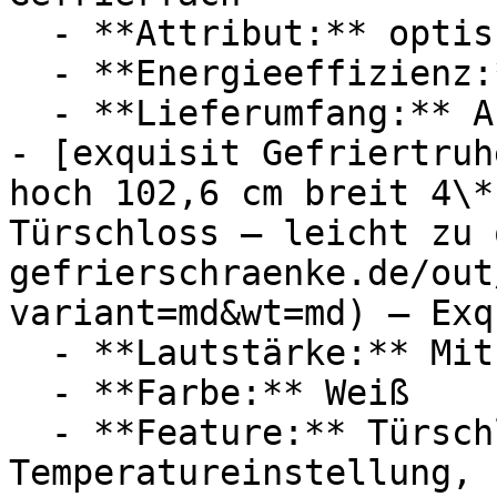
  - **Attribut:** optisch

  - **Energieeffizienz:** Energieeffizienzklasse A

  - **Lieferumfang:** Aufbauanleitung

- [exquisit Gefriertruh
hoch 102,6 cm breit 4\*
Türschloss – leicht zu 
gefrierschraenke.de/out
variant=md&wt=md) — Exq
  - **Lautstärke:** Mit 40 dB Lautstärke

  - **Farbe:** Weiß

  - **Feature:** Türschloss, Gefrierfunktion, 
Temperatureinstellung, 