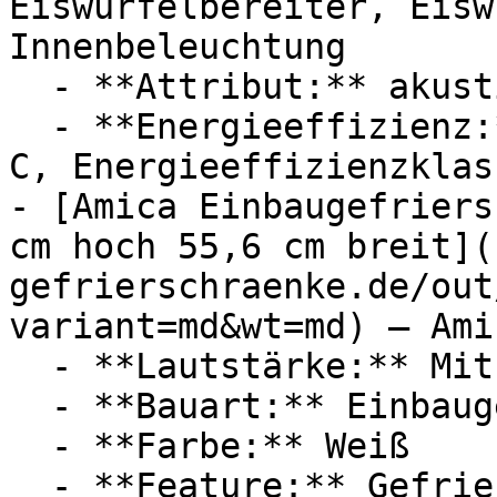
Eiswürfelbereiter, Eisw
Innenbeleuchtung

  - **Attribut:** akustisch

  - **Energieeffizienz:** Energieeffizienzklasse 
C, Energieeffizienzklass
- [Amica Einbaugefriers
cm hoch 55,6 cm breit](
gefrierschraenke.de/out
variant=md&wt=md) — Amic
  - **Lautstärke:** Mit 39 dB Lautstärke

  - **Bauart:** Einbaugefrierschränke

  - **Farbe:** Weiß

  - **Feature:** Gefrierfunktion, 