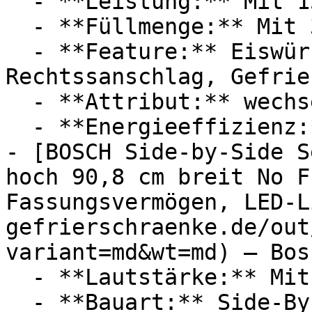
  - **Leistung:** Mit 15151 Watt

  - **Füllmenge:** Mit 32 Liter Füllmenge

  - **Feature:** Eiswürfelbehälter, 
Rechtssanschlag, Gefrie
  - **Attribut:** wechselbar

  - **Energieeffizienz:** Energieeffizienzklasse E

- [BOSCH Side-by-Side S
hoch 90,8 cm breit No F
Fassungsvermögen, LED-L
gefrierschraenke.de/out
variant=md&wt=md) — Bosc
  - **Lautstärke:** Mit 42 dB Lautstärke

  - **Bauart:** Side-By-Side-Kühlschränke
