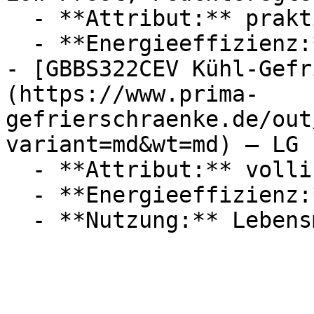
  - **Attribut:** praktisch, manuell, geräuschlos

  - **Energieeffizienz:** Energieeffizienzklasse E

- [GBBS322CEV Kühl-Gefr
(https://www.prima-
gefrierschraenke.de/out
variant=md&wt=md) — LG

  - **Attribut:** vollintegrierbar, freistehend

  - **Energieeffizienz:** Energieeffizienzklasse C
