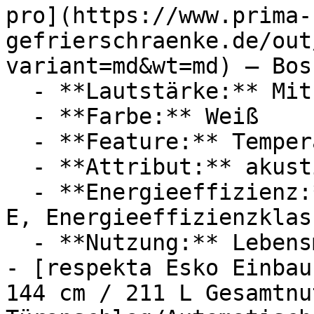
pro](https://www.prima-
gefrierschraenke.de/out
variant=md&wt=md) — Bosc
  - **Lautstärke:** Mit 36 dB Lautstärke

  - **Farbe:** Weiß

  - **Feature:** Temperaturanzeige, No-Frost

  - **Attribut:** akustisch

  - **Energieeffizienz:** Energieeffizienzklasse 
E, Energieeffizienzklass
  - **Nutzung:** Lebensmittel

- [respekta Esko Einbau
144 cm / 211 L Gesamtnu