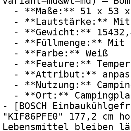
variant=md&wt=md) — Boma
  - **Maße:** 51 x 53 x 47 cm

  - **Lautstärke:** Mit 39 dB Lautstärke

  - **Gewicht:** 15432,4g

  - **Füllmenge:** Mit 31 Liter Füllmenge

  - **Farbe:** Weiß

  - **Feature:** Temperatureinstellung

  - **Attribut:** anpassbar, geräuschlos

  - **Nutzung:** Camping, Lebensmittel

  - **Ort:** Campingplatz

- [BOSCH Einbaukühlgefr
"KIF86PFE0" 177,2 cm ho
Lebensmittel bleiben lä