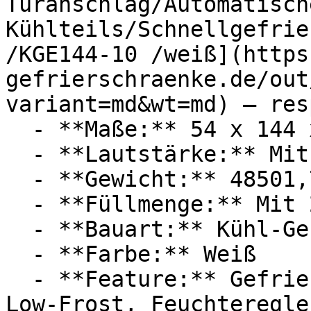
Türanschlag/Automatisch
Kühlteils/Schnellgefrie
/KGE144-10 /weiß](https
gefrierschraenke.de/out
variant=md&wt=md) — res
  - **Maße:** 54 x 144 x 54,5 cm

  - **Lautstärke:** Mit 38 dB Lautstärke

  - **Gewicht:** 48501,7g

  - **Füllmenge:** Mit 211 Liter Füllmenge

  - **Bauart:** Kühl-Gefrierkombinationen

  - **Farbe:** Weiß

  - **Feature:** Gefrierfunktion, Abschaltung, 
Low-Frost, Feuchteregler