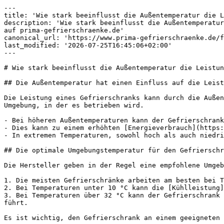
---

title: 'Wie stark beeinflusst die Außentemperatur die L
description: 'Wie stark beeinflusst die Außentemperatur
auf prima-gefrierschraenke.de'

canonical_url: 'https://www.prima-gefrierschraenke.de/f
last_modified: '2026-07-25T16:45:06+02:00'

---

# Wie stark beeinflusst die Außentemperatur die Leistun
## Die Außentemperatur hat einen Einfluss auf die Leist
Die Leistung eines Gefrierschranks kann durch die Außen
Umgebung, in der es betrieben wird.

- Bei höheren Außentemperaturen kann der Gefrierschrank
- Dies kann zu einem erhöhten [Energieverbrauch](https:
- In extremen Temperaturen, sowohl hoch als auch niedri
## Die optimale Umgebungstemperatur für den Gefrierschr
Die Hersteller geben in der Regel eine empfohlene Umgeb
1. Die meisten Gefrierschränke arbeiten am besten bei T
2. Bei Temperaturen unter 10 °C kann die [Kühlleistung]
3. Bei Temperaturen über 32 °C kann der Gefrierschrank 
führt.
