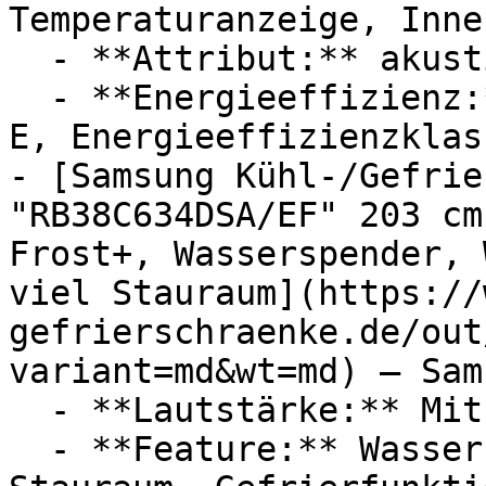
Temperaturanzeige, Inne
  - **Attribut:** akustisch

  - **Energieeffizienz:** Energieeffizienzklasse 
E, Energieeffizienzklass
- [Samsung Kühl-/Gefrie
"RB38C634DSA/EF" 203 cm
Frost+, Wasserspender, 
viel Stauraum](https://
gefrierschraenke.de/out
variant=md&wt=md) — Sams
  - **Lautstärke:** Mit 35 dB Lautstärke

  - **Feature:** Wasserspender, No-Frost, 