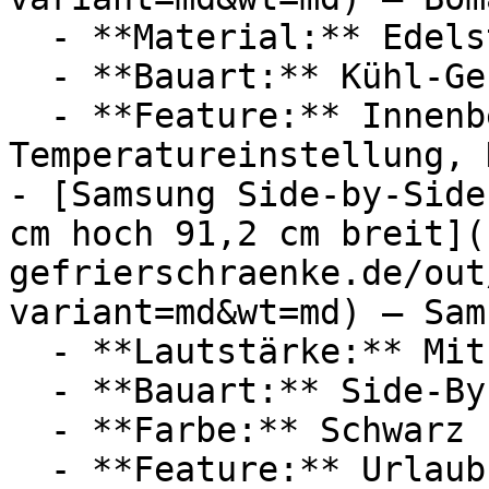
  - **Material:** Edelstahl

  - **Bauart:** Kühl-Gefrierkombinationen

  - **Feature:** Innenbeleuchtung, 
Temperatureinstellung, 
- [Samsung Side-by-Side
cm hoch 91,2 cm breit](
gefrierschraenke.de/out
variant=md&wt=md) — Sams
  - **Lautstärke:** Mit 36 dB Lautstärke

  - **Bauart:** Side-By-Side-Kühlschränke

  - **Farbe:** Schwarz

  - **Feature:** Urlaubsschaltung, 