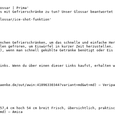
ossar | Prima'

s mit Gefrierschränke zu tun? Unser Glossar beantwortet 
lossar/ice-shot-funktion'

nchen Gefrierschränken, um das schnelle und einfache Her
len gefroren, um Eiswürfel in kurzer Zeit herzustellen. 
), wenn man schnell gekühlte Getränke benötigt oder Eis 
inks. Wenn du über einen dieser Links kaufst, erhalten w
aenke.de/out/awin:41896330344?variant=md&wt=md) — Veripa
57,4 cm hoch 54 cm breit Frisch, übersichtlich, praktisc
md) — Amica
