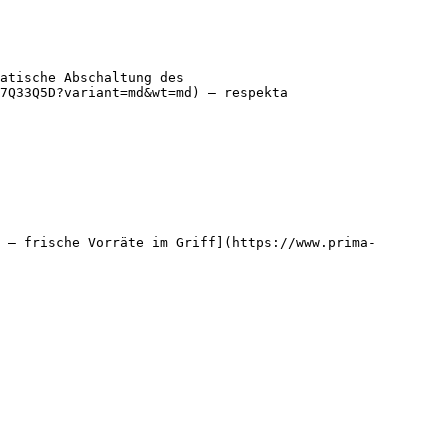
atische Abschaltung des 
7Q33Q5D?variant=md&wt=md) — respekta

 – frische Vorräte im Griff](https://www.prima-