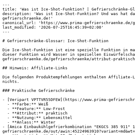
---

title: 'Was ist Ice-Shot-Funktion? | Gefrierschränke-Gl
description: 'Was ist Ice-Shot-Funktion? Und was hat da
gefrierschraenke.de!'

canonical_url: 'https://www.prima-gefrierschraenke.de/g
last_modified: '2026-07-25T16:45:39+02:00'

---

# Gefrierschränke-Glossar: Ice-Shot-Funktion

Die Ice-Shot-Funktion ist eine spezielle Funktion in ma
dieser Funktion wird Wasser in speziellen Eiswürfelscha
gefrierschraenke.de/gefrierschraenke/attribut-praktisch
## Hinweis: Affiliate-Links

Die folgenden Produktempfehlungen enthalten Affiliate-L
nichts.

### Praktische Gefrierschränke

- [Veripart VPTTVR55DFEW](https://www.prima-gefrierschr
  - **Farbe:** Weiß

  - **Feature:** Low-Frost

  - **Attribut:** praktisch

  - **Nutzung:** Lebensmittel

  - **Anlass:** Winter

- [Amica Einbaukühlgefrierkombination "EKGCS 385 911" 1
gefrierschraenke.de/out/awin:45224963910?variant=md&wt=