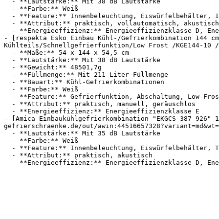
  - **Lautstärke:** Mit 38 dB Lautstärke

  - **Farbe:** Weiß

  - **Feature:** Innenbeleuchtung, Eiswürfelbehälter, Inverter, Türalarm

  - **Attribut:** praktisch, vollautomatisch, akustisch

  - **Energieeffizienz:** Energieeffizienzklasse D, Energieeffizienzklasse A

- [respekta Esko Einbau Kühl-/Gefrierkombination 144 cm
Kühlteils/Schnellgefrierfunktion/Low Frost /KGE144-10 /
  - **Maße:** 54 x 144 x 54,5 cm

  - **Lautstärke:** Mit 38 dB Lautstärke

  - **Gewicht:** 48501,7g

  - **Füllmenge:** Mit 211 Liter Füllmenge

  - **Bauart:** Kühl-Gefrierkombinationen

  - **Farbe:** Weiß

  - **Feature:** Gefrierfunktion, Abschaltung, Low-Frost, Feuchteregler

  - **Attribut:** praktisch, manuell, geräuschlos

  - **Energieeffizienz:** Energieeffizienzklasse E

- [Amica Einbaukühlgefrierkombination "EKGCS 387 926" 1
gefrierschraenke.de/out/awin:44516657328?variant=md&wt=
  - **Lautstärke:** Mit 35 dB Lautstärke

  - **Farbe:** Weiß

  - **Feature:** Innenbeleuchtung, Eiswürfelbehälter, Temperaturanzeige, Abtauautomatik

  - **Attribut:** praktisch, akustisch
