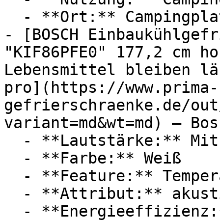
  - **Ort:** Campingplatz

- [BOSCH Einbaukühlgefr
"KIF86PFE0" 177,2 cm ho
Lebensmittel bleiben lä
pro](https://www.prima-
gefrierschraenke.de/out
variant=md&wt=md) — Bosc
  - **Lautstärke:** Mit 36 dB Lautstärke

  - **Farbe:** Weiß

  - **Feature:** Temperaturanzeige, No-Frost

  - **Attribut:** akustisch

  - **Energieeffizienz:** Energieeffizienzklasse 