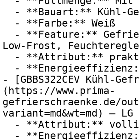
  - **Füllmenge:** Mit 211 Liter Füllmenge

  - **Bauart:** Kühl-Gefrierkombinationen

  - **Farbe:** Weiß

  - **Feature:** Gefrierfunktion, Abschaltung, 
Low-Frost, Feuchteregler
  - **Attribut:** praktisch, manuell, geräuschlos

  - **Energieeffizienz:** Energieeffizienzklasse E

- [GBBS322CEV Kühl-Gefr
(https://www.prima-
gefrierschraenke.de/out
variant=md&wt=md) — LG

  - **Attribut:** vollintegrierbar, freistehend

  - **Energieeffizienz:** Energieeffizienzklasse C
