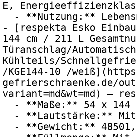
E, Energieeffizienzklass
  - **Nutzung:** Lebensmittel

- [respekta Esko Einbau
144 cm / 211 L Gesamtnu
Türanschlag/Automatisch
Kühlteils/Schnellgefrie
/KGE144-10 /weiß](https
gefrierschraenke.de/out
variant=md&wt=md) — res
  - **Maße:** 54 x 144 x 54,5 cm

  - **Lautstärke:** Mit 38 dB Lautstärke

  - **Gewicht:** 48501,7g
