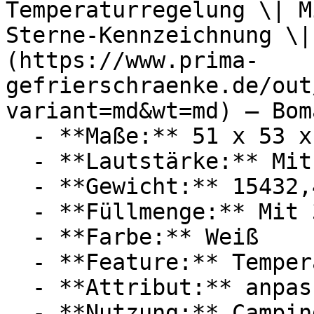
Temperaturregelung \| M
Sterne-Kennzeichnung \|
(https://www.prima-
gefrierschraenke.de/out
variant=md&wt=md) — Boma
  - **Maße:** 51 x 53 x 47 cm

  - **Lautstärke:** Mit 39 dB Lautstärke

  - **Gewicht:** 15432,4g

  - **Füllmenge:** Mit 31 Liter Füllmenge

  - **Farbe:** Weiß

  - **Feature:** Temperatureinstellung

  - **Attribut:** anpassbar, geräuschlos

  - **Nutzung:** Camping, Lebensmittel
