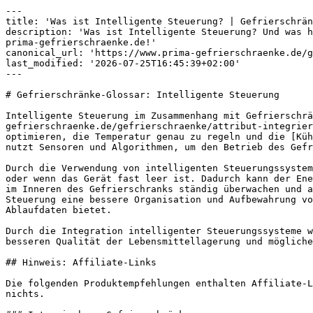
---

title: 'Was ist Intelligente Steuerung? | Gefrierschrän
description: 'Was ist Intelligente Steuerung? Und was h
prima-gefrierschraenke.de!'

canonical_url: 'https://www.prima-gefrierschraenke.de/g
last_modified: '2026-07-25T16:45:39+02:00'

---

# Gefrierschränke-Glossar: Intelligente Steuerung

Intelligente Steuerung im Zusammenhang mit Gefrierschrä
gefrierschraenke.de/gefrierschraenke/attribut-integrier
optimieren, die Temperatur genau zu regeln und die [Küh
nutzt Sensoren und Algorithmen, um den Betrieb des Gefr
Durch die Verwendung von intelligenten Steuerungssystem
oder wenn das Gerät fast leer ist. Dadurch kann der Ene
im Inneren des Gefrierschranks ständig überwachen und a
Steuerung eine bessere Organisation und Aufbewahrung vo
Ablaufdaten bietet.

Durch die Integration intelligenter Steuerungssysteme w
besseren Qualität der Lebensmittellagerung und mögliche
## Hinweis: Affiliate-Links

Die folgenden Produktempfehlungen enthalten Affiliate-L
nichts.
