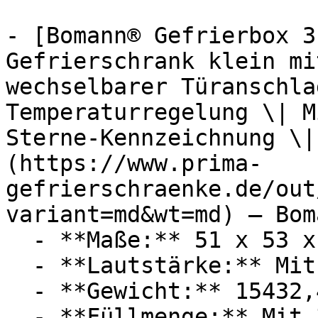
- [Bomann® Gefrierbox 3
Gefrierschrank klein mi
wechselbarer Türanschla
Temperaturregelung \| M
Sterne-Kennzeichnung \|
(https://www.prima-
gefrierschraenke.de/out
variant=md&wt=md) — Boma
  - **Maße:** 51 x 53 x 47 cm

  - **Lautstärke:** Mit 39 dB Lautstärke

  - **Gewicht:** 15432,4g

  - **Füllmenge:** Mit 31 Liter Füllmenge
