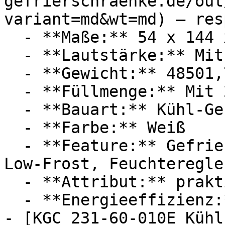
gefrierschraenke.de/out
variant=md&wt=md) — res
  - **Maße:** 54 x 144 x 54,5 cm

  - **Lautstärke:** Mit 38 dB Lautstärke

  - **Gewicht:** 48501,7g

  - **Füllmenge:** Mit 211 Liter Füllmenge

  - **Bauart:** Kühl-Gefrierkombinationen

  - **Farbe:** Weiß

  - **Feature:** Gefrierfunktion, Abschaltung, 
Low-Frost, Feuchteregler
  - **Attribut:** praktisch, manuell, geräuschlos

  - **Energieeffizienz:** Energieeffizienzklasse E

- [KGC 231-60-010E Kühl