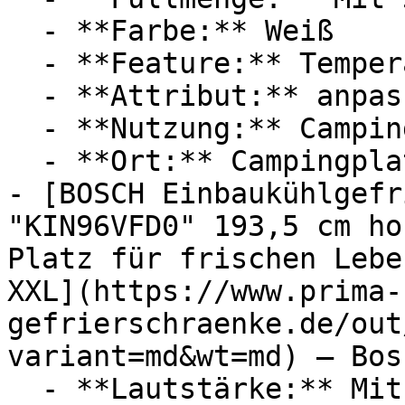
  - **Farbe:** Weiß

  - **Feature:** Temperatureinstellung

  - **Attribut:** anpassbar, geräuschlos

  - **Nutzung:** Camping, Lebensmittel

  - **Ort:** Campingplatz

- [BOSCH Einbaukühlgefr
"KIN96VFD0" 193,5 cm ho
Platz für frischen Lebe
XXL](https://www.prima-
gefrierschraenke.de/out
variant=md&wt=md) — Bosc
  - **Lautstärke:** Mit 34 dB Lautstärke
