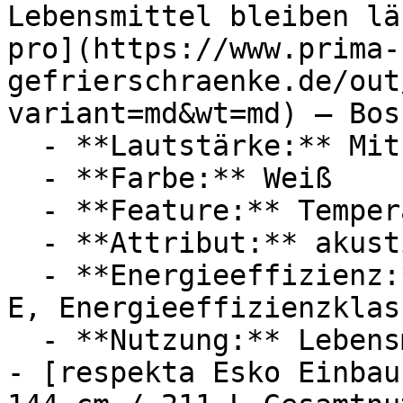
Lebensmittel bleiben lä
pro](https://www.prima-
gefrierschraenke.de/out
variant=md&wt=md) — Bosc
  - **Lautstärke:** Mit 36 dB Lautstärke

  - **Farbe:** Weiß

  - **Feature:** Temperaturanzeige, No-Frost

  - **Attribut:** akustisch

  - **Energieeffizienz:** Energieeffizienzklasse 
E, Energieeffizienzklass
  - **Nutzung:** Lebensmittel

- [respekta Esko Einbau