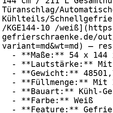
144 cm / 211 L Gesamtnu
Türanschlag/Automatisch
Kühlteils/Schnellgefrie
/KGE144-10 /weiß](https
gefrierschraenke.de/out
variant=md&wt=md) — res
  - **Maße:** 54 x 144 x 54,5 cm

  - **Lautstärke:** Mit 38 dB Lautstärke

  - **Gewicht:** 48501,7g

  - **Füllmenge:** Mit 211 Liter Füllmenge

  - **Bauart:** Kühl-Gefrierkombinationen

  - **Farbe:** Weiß

  - **Feature:** Gefrierfunktion, Abschaltung, 