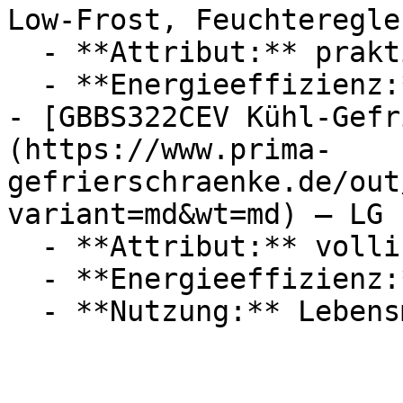
Low-Frost, Feuchteregler
  - **Attribut:** praktisch, manuell, geräuschlos

  - **Energieeffizienz:** Energieeffizienzklasse E

- [GBBS322CEV Kühl-Gefr
(https://www.prima-
gefrierschraenke.de/out
variant=md&wt=md) — LG

  - **Attribut:** vollintegrierbar, freistehend

  - **Energieeffizienz:** Energieeffizienzklasse C
