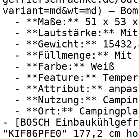
variant=md&wt=md) — Boma
  - **Maße:** 51 x 53 x 47 cm

  - **Lautstärke:** Mit 39 dB Lautstärke

  - **Gewicht:** 15432,4g

  - **Füllmenge:** Mit 31 Liter Füllmenge

  - **Farbe:** Weiß

  - **Feature:** Temperatureinstellung

  - **Attribut:** anpassbar, geräuschlos

  - **Nutzung:** Camping, Lebensmittel

  - **Ort:** Campingplatz

- [BOSCH Einbaukühlgefr
"KIF86PFE0" 177,2 cm ho