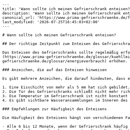
---

title: 'Wann sollte ich meinen Gefrierschrank enteisen?
description: 'Wann sollte ich meinen Gefrierschrank ent
canonical_url: 'https://www.prima-gefrierschraenke.de/f
last_modified: '2026-07-25T16:45:03+02:00'

---

# Wann sollte ich meinen Gefrierschrank enteisen?

## Der richtige Zeitpunkt zum Enteisen des Gefrierschra
Das Enteisen des Gefrierschranks sollte regelmäßig erf
(https://www.prima-gefrierschraenke.de/glossar/kuehllei
gefrierschraenke.de/glossar/energieverbrauch) erhöhen.

### Anzeichen, die auf das Enteisen hinweisen

Es gibt mehrere Anzeichen, die darauf hindeuten, dass e
1. Eine Eisschicht von mehr als 5 mm hat sich gebildet.

2. Die Tür des Gefrierschranks schließt nicht mehr rich
3. Die Temperatur im Gefrierschrank ist nicht konstant 
4. Es gibt sichtbare Wasseransammlungen im Inneren des 
### Empfehlungen zur Häufigkeit des Enteisens

Die Häufigkeit des Enteisens hängt von verschiedenen Fa
- Alle 6 bis 12 Monate, wenn der Gefrierschrank häufig 