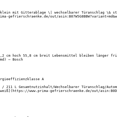
klein mit Gitterablage \| wechselbarer Türanschlag \& st
ima-gefrierschraenke.de/out/asin:B07W5G8BBW?variant=md&w
,2 cm hoch 55,8 cm breit Lebensmittel bleiben länger fri
md) — Bosch

 / 211 L Gesamtnutzinhalt/Wechselbarer Türanschlag/Autom
weiß](https://www.prima-gefrierschraenke.de/out/asin:B0D