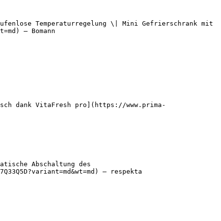
ufenlose Temperaturregelung \| Mini Gefrierschrank mit 
t=md) — Bomann

sch dank VitaFresh pro](https://www.prima-
atische Abschaltung des 
7Q33Q5D?variant=md&wt=md) — respekta
