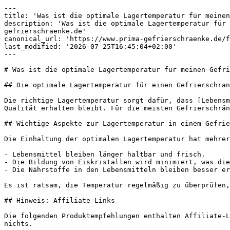
---

title: 'Was ist die optimale Lagertemperatur für meinen
description: 'Was ist die optimale Lagertemperatur für 
gefrierschraenke.de'

canonical_url: 'https://www.prima-gefrierschraenke.de/f
last_modified: '2026-07-25T16:45:04+02:00'

---

# Was ist die optimale Lagertemperatur für meinen Gefri
## Die optimale Lagertemperatur für einen Gefrierschran
Die richtige Lagertemperatur sorgt dafür, dass [Lebensm
Qualität erhalten bleibt. Für die meisten Gefrierschrän
## Wichtige Aspekte zur Lagertemperatur in einem Gefrie
Die Einhaltung der optimalen Lagertemperatur hat mehrer
- Lebensmittel bleiben länger haltbar und frisch.

- Die Bildung von Eiskristallen wird minimiert, was die
- Die Nährstoffe in den Lebensmitteln bleiben besser er
Es ist ratsam, die Temperatur regelmäßig zu überprüfen,
## Hinweis: Affiliate-Links

Die folgenden Produktempfehlungen enthalten Affiliate-L
nichts.
