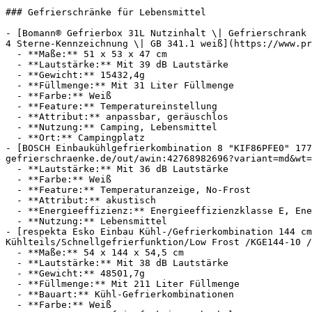
### Gefrierschränke für Lebensmittel

- [Bomann® Gefrierbox 31L Nutzinhalt \| Gefrierschrank 
4 Sterne-Kennzeichnung \| GB 341.1 weiß](https://www.pr
  - **Maße:** 51 x 53 x 47 cm

  - **Lautstärke:** Mit 39 dB Lautstärke

  - **Gewicht:** 15432,4g

  - **Füllmenge:** Mit 31 Liter Füllmenge

  - **Farbe:** Weiß

  - **Feature:** Temperatureinstellung

  - **Attribut:** anpassbar, geräuschlos

  - **Nutzung:** Camping, Lebensmittel

  - **Ort:** Campingplatz

- [BOSCH Einbaukühlgefrierkombination 8 "KIF86PFE0" 177
gefrierschraenke.de/out/awin:42768982696?variant=md&wt=
  - **Lautstärke:** Mit 36 dB Lautstärke

  - **Farbe:** Weiß

  - **Feature:** Temperaturanzeige, No-Frost

  - **Attribut:** akustisch

  - **Energieeffizienz:** Energieeffizienzklasse E, Energieeffizienzklasse A

  - **Nutzung:** Lebensmittel

- [respekta Esko Einbau Kühl-/Gefrierkombination 144 cm
Kühlteils/Schnellgefrierfunktion/Low Frost /KGE144-10 /
  - **Maße:** 54 x 144 x 54,5 cm

  - **Lautstärke:** Mit 38 dB Lautstärke

  - **Gewicht:** 48501,7g

  - **Füllmenge:** Mit 211 Liter Füllmenge

  - **Bauart:** Kühl-Gefrierkombinationen

  - **Farbe:** Weiß
