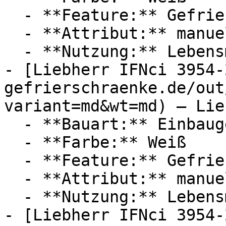
  - **Feature:** Gefrierfach, Stauraum, No-Frost

  - **Attribut:** manuell

  - **Nutzung:** Lebensmittel

- [Liebherr IFNci 3954-
gefrierschraenke.de/out
variant=md&wt=md) — Lie
  - **Bauart:** Einbaugefrierschränke

  - **Farbe:** Weiß

  - **Feature:** Gefrierfach, Stauraum, No-Frost

  - **Attribut:** manuell

  - **Nutzung:** Lebensmittel

- [Liebherr IFNci 3954-